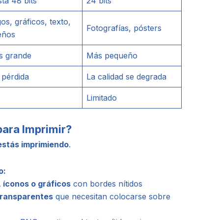
ta 48 bits
24 bits
os, gráficos, texto,
Fotografías, pósters
eños
s grande
Más pequeño
 pérdida
La calidad se degrada
Limitado
ara Imprimir?
estás imprimiendo
.
o:
, íconos o gráficos
con bordes nítidos
transparentes
que necesitan colocarse sobre