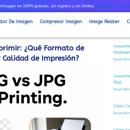
irImagen es 100% gratuito, sin registro y sin límites.
Empieza a convert
idor De Imagen
Compresor Imagen
Image Resizer
C
primir: ¿Qué Formato de
Converti
Fácilmen
 Calidad de Impresión?
Read Mor
Converti
fácil
Read Mor
Cómo Conv
Read Mor
Cómo Con