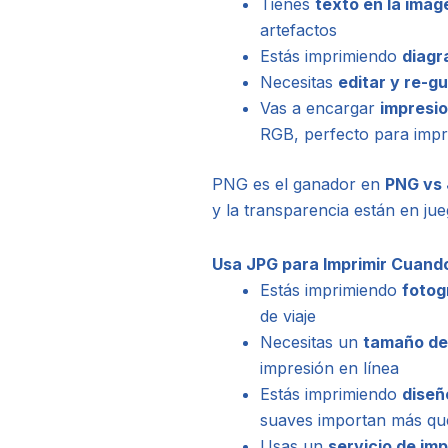
Tienes
texto en la imag
artefactos
Estás imprimiendo
diagr
Necesitas
editar y re-g
Vas a encargar
impresio
RGB, perfecto para impre
PNG es el ganador en
PNG vs 
y la transparencia están en jue
Usa JPG para Imprimir Cuand
Estás imprimiendo
fotog
de viaje
Necesitas un
tamaño de
impresión en línea
Estás imprimiendo
diseñ
suaves importan más que
Usas un
servicio de im