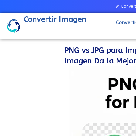
Ir
🎉 Convert
al
Convertir Imagen
contenido
Convert
PNG vs JPG para Im
Imagen Da la Mejor