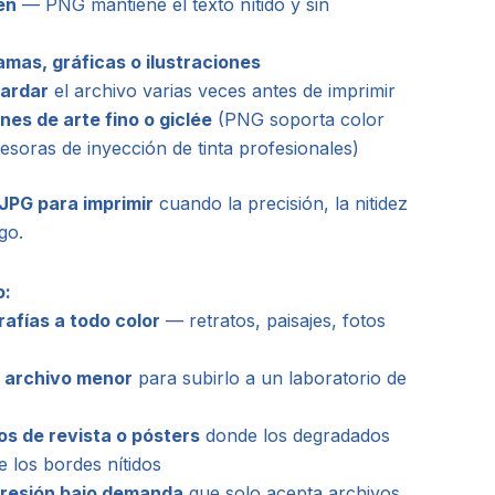
en
— PNG mantiene el texto nítido y sin
amas, gráficas o ilustraciones
uardar
el archivo varias veces antes de imprimir
nes de arte fino o giclée
(PNG soporta color
soras de inyección de tinta profesionales)
JPG para imprimir
cuando la precisión, la nitidez
go.
o:
rafías a todo color
— retratos, paisajes, fotos
 archivo menor
para subirlo a un laboratorio de
os de revista o pósters
donde los degradados
 los bordes nítidos
presión bajo demanda
que solo acepta archivos