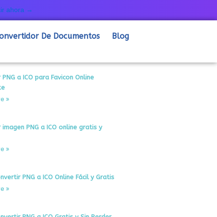
ir ahora →
onvertidor De Documentos
Blog
r PNG a ICO para Favicon Online
te
e »
r imagen PNG a ICO online gratis y
e »
ertir PNG a ICO Online Fácil y Gratis
e »
vertir PNG a ICO Gratis y Sin Perder