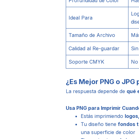
Profundidad de Color
Has
Log
Ideal Para
dis
Tamaño de Archivo
Má
Calidad al Re-guardar
Sin
Soporte CMYK
No
¿Es Mejor PNG o JPG p
La respuesta depende de
qué 
Usa PNG para Imprimir Cuand
Estás imprimiendo
logos
Tu diseño tiene
fondos 
una superficie de color