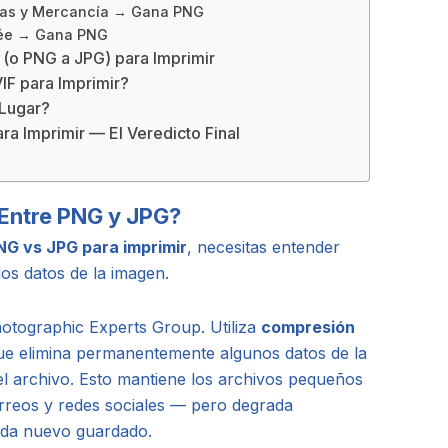
azas y Mercancía → Gana PNG
clée → Gana PNG
(o PNG a JPG) para Imprimir
F para Imprimir?
 Lugar?
ra Imprimir — El Veredicto Final
 Entre PNG y JPG?
NG vs JPG para imprimir
, necesitas entender
s datos de la imagen.
hotographic Experts Group. Utiliza
compresión
 que elimina permanentemente algunos datos de la
l archivo. Esto mantiene los archivos pequeños
orreos y redes sociales — pero degrada
ada nuevo guardado.