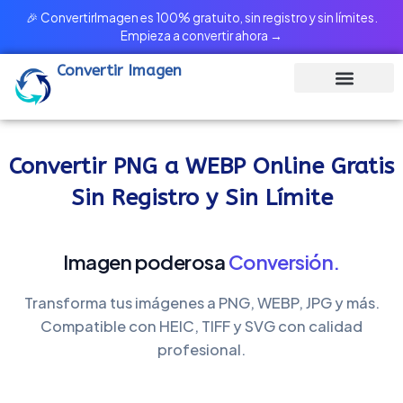
Ir
🎉 ConvertirImagen es 100% gratuito, sin registro y sin límites.
al
Empieza a convertir ahora →
contenido
Convertir Imagen
Convertir PNG a WEBP Online Gratis
Sin Registro y Sin Límite
Imagen poderosa
Conversión.
Transforma tus imágenes a PNG, WEBP, JPG y más.
Compatible con HEIC, TIFF y SVG con calidad
profesional.