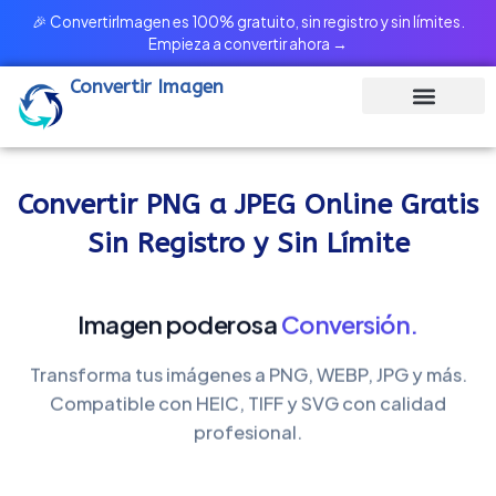
Ir
🎉 ConvertirImagen es 100% gratuito, sin registro y sin límites.
al
Empieza a convertir ahora →
contenido
Convertir Imagen
Convertir PNG a JPEG Online Gratis
Sin Registro y Sin Límite
Imagen poderosa
Conversión.
Transforma tus imágenes a PNG, WEBP, JPG y más.
Compatible con HEIC, TIFF y SVG con calidad
profesional.