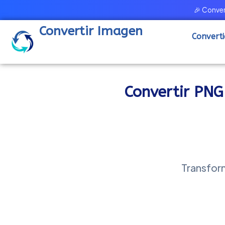
Ir
🎉 Convert
al
Convertir Imagen
contenido
Convert
Convertir PNG 
Transfor