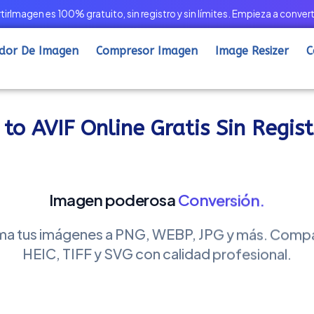
irImagen es 100% gratuito, sin registro y sin límites.
Empieza a convert
idor De Imagen
Compresor Imagen
Image Resizer
C
to AVIF Online Gratis Sin Regist
Imagen poderosa
Conversión.
ma tus imágenes a PNG, WEBP, JPG y más. Compa
HEIC, TIFF y SVG con calidad profesional.