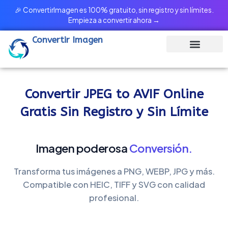
Ir
🎉 ConvertirImagen es 100% gratuito, sin registro y sin límites.
al
Empieza a convertir ahora →
contenido
Convertir Imagen
Convertir JPEG to AVIF Online
Gratis Sin Registro y Sin Límite
Imagen poderosa
Conversión.
Transforma tus imágenes a PNG, WEBP, JPG y más.
Compatible con HEIC, TIFF y SVG con calidad
profesional.