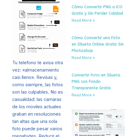
Cómo Convertir PNG a ICO
Gratis y Sin Perder Calidad
Read More »
Cómo Convertir una Foto
en Silueta Online Gratis Sin
Photoshop
Read More »
Tu telefono te avisa otra
vez: «almacenamiento
Convertir Foto en Silueta
casi lleno». Revisas y,
PNG con Fondo
como siempre, las fotos
Transparente Gratis
son las culpables. No es
Read More »
casualidad: las camaras
de los moviles actuales
Có
graban en resoluciones
Tr
tan altas que una sola
Fo
foto puede pesar varios
Sil
megabytes. Reducir el