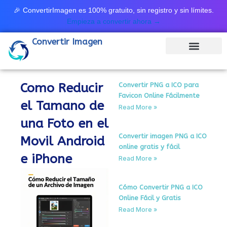
Ir
🎉 ConvertirImagen es 100% gratuito, sin registro y sin límites.
al
Empieza a convertir ahora →
contenido
Convertir Imagen
Como Reducir
Convertir PNG a ICO para
Favicon Online Fácilmente
el Tamano de
Read More »
una Foto en el
Convertir imagen PNG a ICO
Movil Android
online gratis y fácil
e iPhone
Read More »
Cómo Convertir PNG a ICO
Online Fácil y Gratis
Read More »